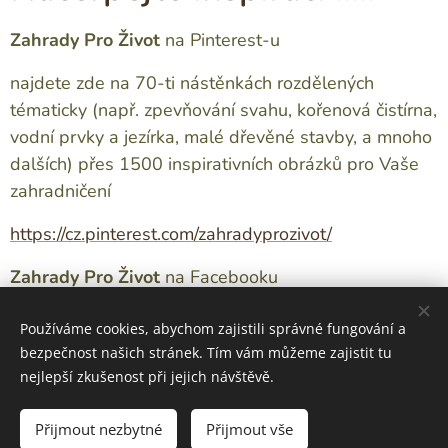
Zahrady Pro
Život
na Pinterest-u
najdete zde na 70-ti nástěnkách rozdělených
tématicky (např. zpevňování svahu, kořenová čistírna,
vodní prvky a jezírka, malé dřevěné stavby, a mnoho
dalších) přes 1500 inspirativních obrázků pro Vaše
zahradničení
https://cz.pinterest.com/zahradyprozivot/
Zahrady Pro Život
na Facebooku
https://www.facebook.com/LecivaEkozahrada?ref=hl
Používáme cookies, abychom zajistili správné fungování a
bezpečnost našich stránek. Tím vám můžeme zajistit tu
nejlepší zkušenost při jejich návštěvě.
Obrázky poskytl
Pexels
Přijmout nezbytné
Přijmout vše
Vytvořeno službou
Webnode
Cookies