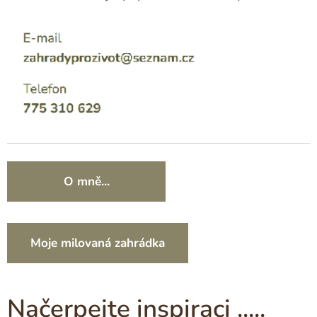
O mně...
Moje milovaná zahrádka
Načerpejte inspiraci .....